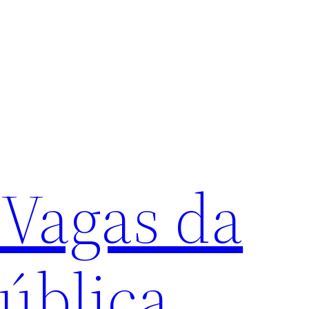
 Vagas da
ública