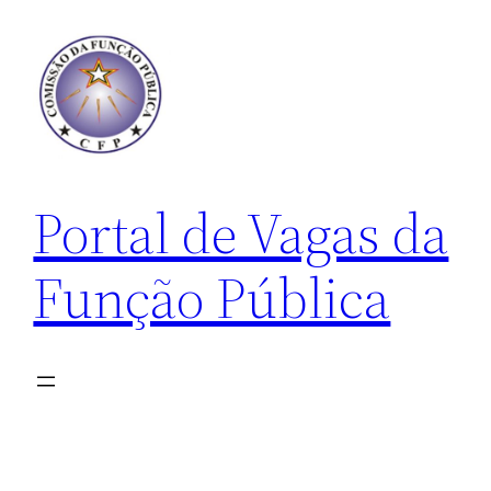
Pular
para
o
conteúdo
Portal de Vagas da
Função Pública