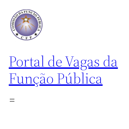
Pular
para
o
conteúdo
Portal de Vagas da
Função Pública