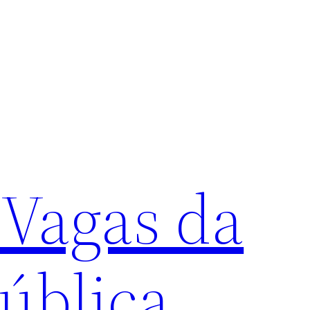
 Vagas da
ública