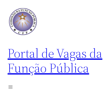
Pular
para
o
conteúdo
Portal de Vagas da
Função Pública