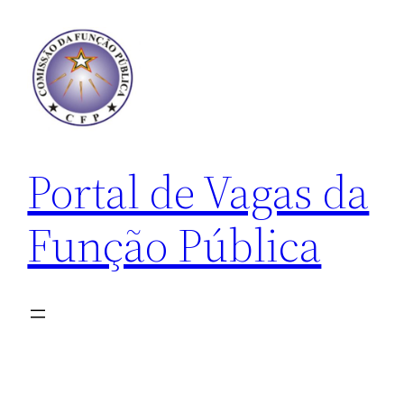
Pular
para
o
conteúdo
Portal de Vagas da
Função Pública