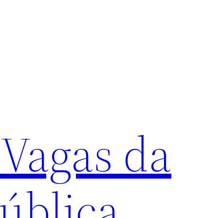
 Vagas da
ública