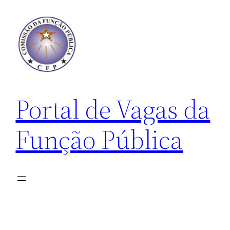
Pular
para
o
conteúdo
Portal de Vagas da
Função Pública