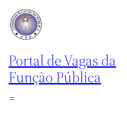
Pular
para
o
conteúdo
Portal de Vagas da
Função Pública