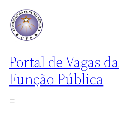
Pular
para
o
conteúdo
Portal de Vagas da
Função Pública