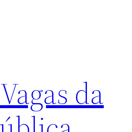
 Vagas da
ública