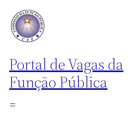
Pular
para
o
conteúdo
Portal de Vagas da
Função Pública