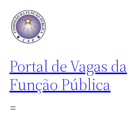
Pular
para
o
conteúdo
Portal de Vagas da
Função Pública