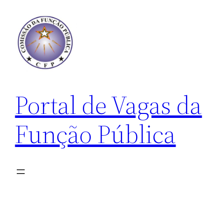
Pular
para
o
conteúdo
Portal de Vagas da
Função Pública