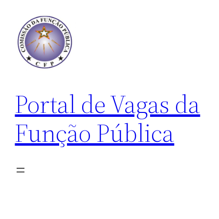
Pular
para
o
conteúdo
Portal de Vagas da
Função Pública