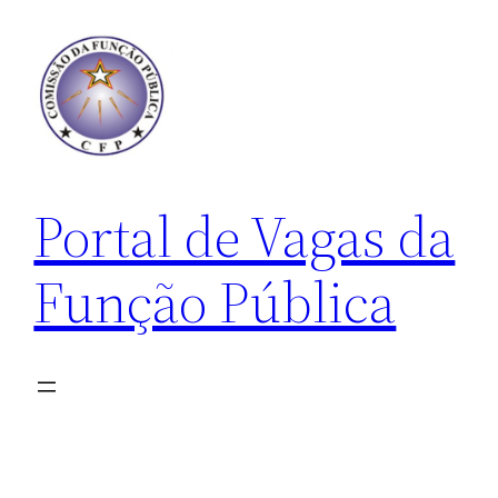
Pular
para
o
conteúdo
Portal de Vagas da
Função Pública