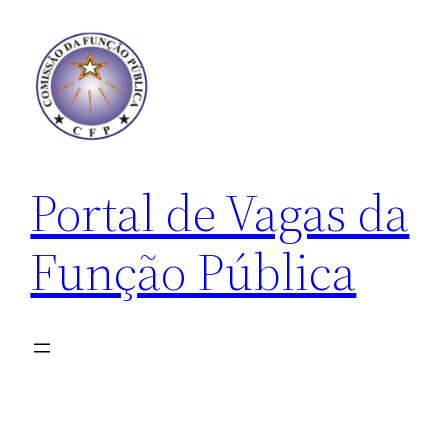
Pular
para
o
conteúdo
Portal de Vagas da
Função Pública