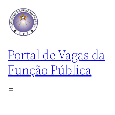
Pular
para
o
conteúdo
Portal de Vagas da
Função Pública