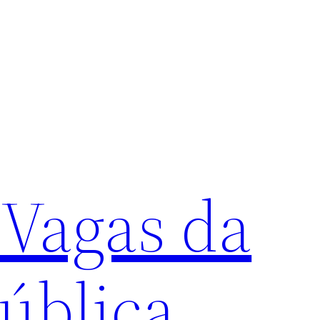
 Vagas da
ública