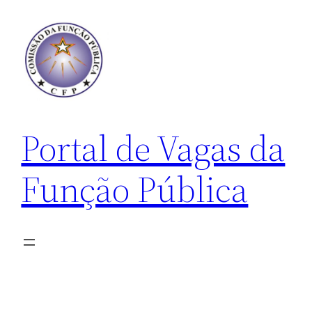
Pular
para
o
conteúdo
Portal de Vagas da
Função Pública