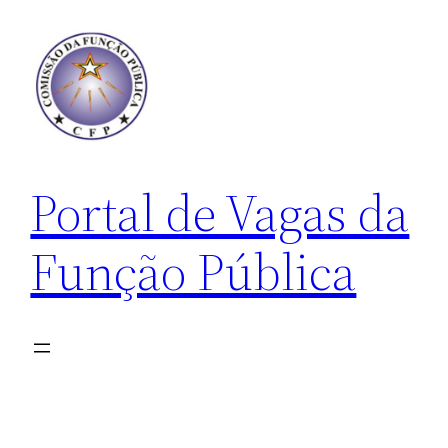
Pular
para
o
conteúdo
Portal de Vagas da
Função Pública