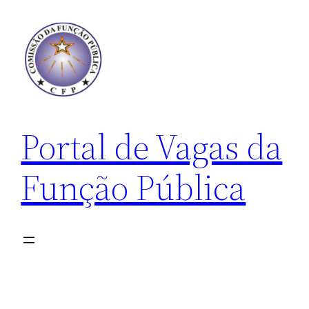
Pular
para
o
conteúdo
Portal de Vagas da
Função Pública