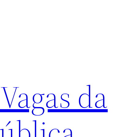
 Vagas da
ública