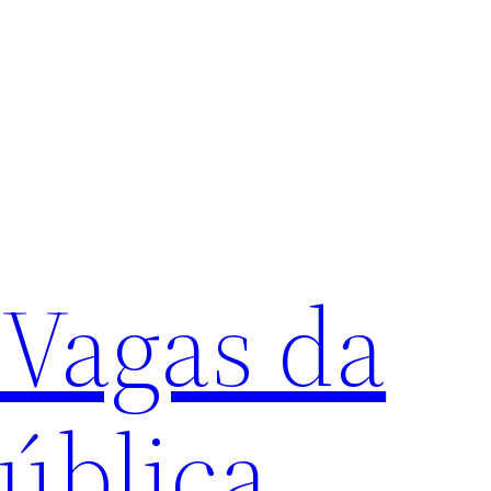
 Vagas da
ública