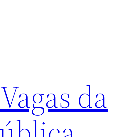
 Vagas da
ública