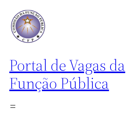
Pular
para
o
conteúdo
Portal de Vagas da
Função Pública