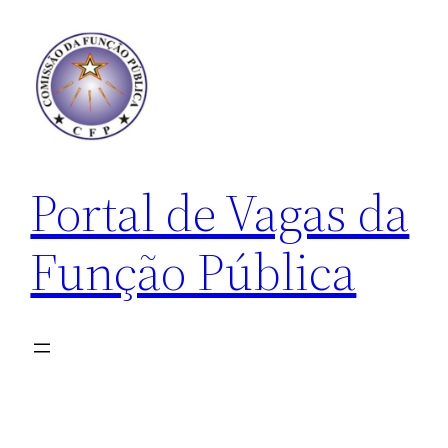
Pular
para
o
conteúdo
Portal de Vagas da
Função Pública