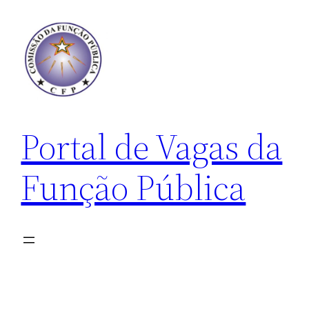
Pular
para
o
conteúdo
Portal de Vagas da
Função Pública