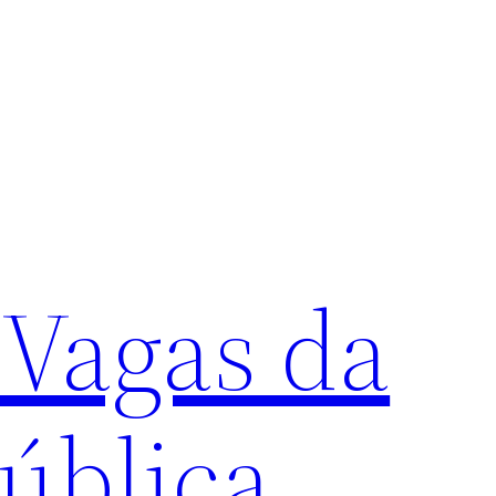
 Vagas da
ública