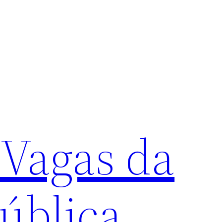
 Vagas da
ública