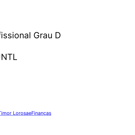
issional Grau D
UNTL
Timor Lorosae
Finanças