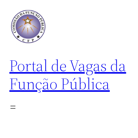
Pular
para
o
conteúdo
Portal de Vagas da
Função Pública