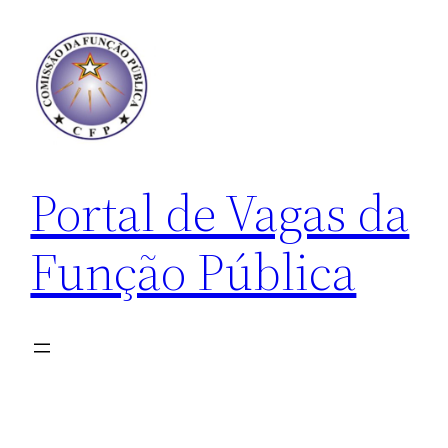
Pular
para
o
conteúdo
Portal de Vagas da
Função Pública