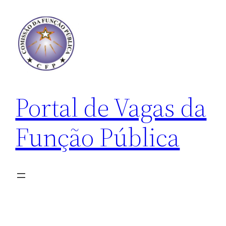
Pular
para
o
conteúdo
Portal de Vagas da
Função Pública