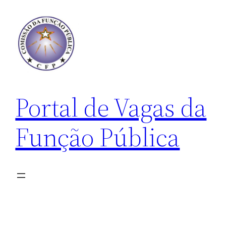
Pular
para
o
conteúdo
Portal de Vagas da
Função Pública