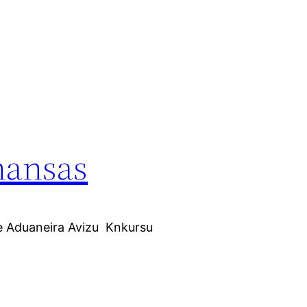
nansas
e Aduaneira Avizu Knkursu