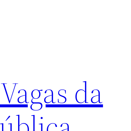
 Vagas da
ública