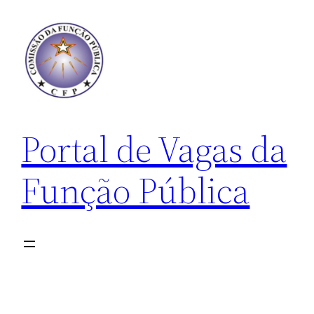
Pular
para
o
conteúdo
Portal de Vagas da
Função Pública